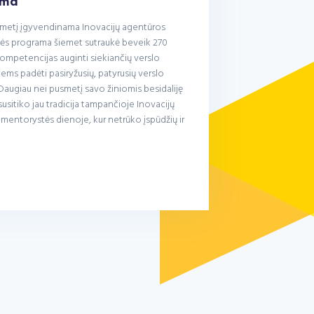
ama
tmetį įgyvendinama Inovacijų agentūros
ės programa šiemet sutraukė beveik 270
kompetencijas auginti siekiančių verslo
jiems padėti pasiryžusių, patyrusių verslo
Daugiau nei pusmetį savo žiniomis besidaliję
susitiko jau tradicija tampančioje Inovacijų
mentorystės dienoje, kur netrūko įspūdžių ir