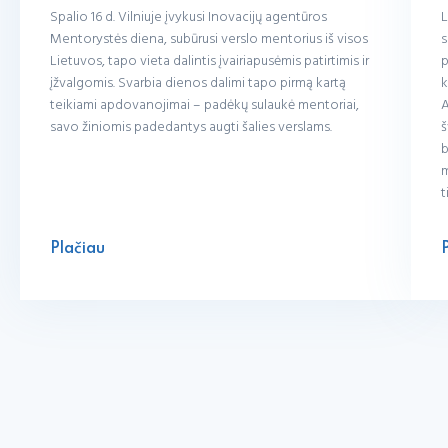
Spalio 16 d. Vilniuje įvykusi Inovacijų agentūros
L
Mentorystės diena, subūrusi verslo mentorius iš visos
s
Lietuvos, tapo vieta dalintis įvairiapusėmis patirtimis ir
p
įžvalgomis. Svarbia dienos dalimi tapo pirmą kartą
k
teikiami apdovanojimai – padėkų sulaukė mentoriai,
A
savo žiniomis padedantys augti šalies verslams.
š
b
m
t
Plačiau