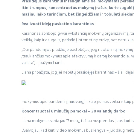
Prasidėjus karantinui ir renginiams bei mokymams persikėlu
itin trumpus, koncentruotus mokymų įrašus, kurie sugulė į
mažiau laiko turinčiam, bet žingeidžiam ir tobulėti siekia
Realizuoti idėją paskatino karantinas
Karantinas apribojo gyvai vykstančių mokymų organizavimą, tačia
veiklą, kaip ir daugelis, perkėlė į internetinę erdvę, bet netru
„Dar pandemijos pradžioje pastebėjau, jog nuotolinių mokymų me
įtraukiančius mokymus apie efektyvumą ir darbą komandoje. Mokyma
valiuta“, – pažymi Liana.
Liana pripažįsta, jog jei nebūtų prasidėjęs karantinas – šiai idėja
mokymus apie pandeminį nuovargį – kaip jis mus veikia ir kaip pa
Koncentruotai 6 minučių pamokai – 30 valandų darbo
Liana mokymus veda jau 17 metų, tačiau nusprendusi juos kurti vi
„Galvojau, kad kurti video mokymus bus lengva – juk daug metų be