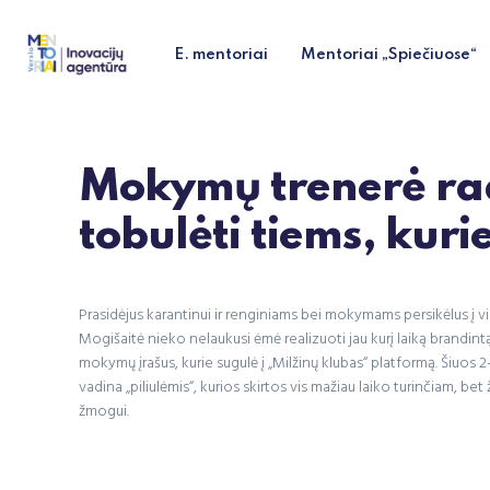
E. mentoriai
Mentoriai „Spiečiuose“
Mokymų trenerė rad
tobulėti tiems, kuri
Prasidėjus karantinui ir renginiams bei mokymams persikėlus į v
Mogišaitė nieko nelaukusi ėmė realizuoti jau kurį laiką brandint
mokymų įrašus, kurie sugulė į „Milžinų klubas“ platformą. Šiu
vadina „piliulėmis“, kurios skirtos vis mažiau laiko turinčiam, be
žmogui.