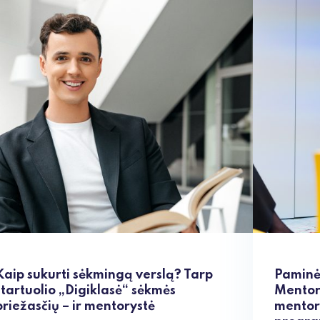
Kaip sukurti sėkmingą verslą? Tarp
Paminė
startuolio „Digiklasė“ sėkmės
Mentor
priežasčių – ir mentorystė
mentor