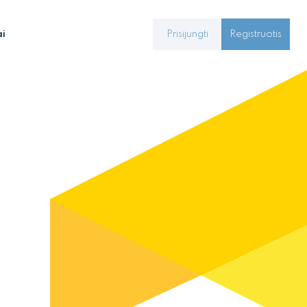
ai
Prisijungti
Registruotis