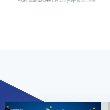
idėjos.“. Nuolaidos kodas „VL2021“ galioja iki 2021.05.01.