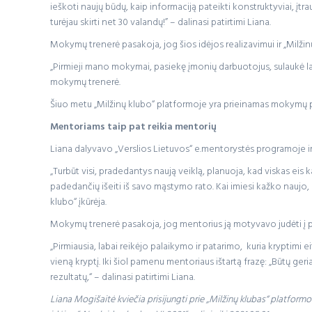
ieškoti naujų būdų, kaip informaciją pateikti konstruktyviai, įt
turėjau skirti net 30 valandų!” – dalinasi patirtimi Liana.
Mokymų trenerė pasakoja, jog šios idėjos realizavimui ir „Milžin
„Pirmieji mano mokymai, pasiekę įmonių darbuotojus, sulaukė lab
mokymų trenerė.
Šiuo metu „Milžinų klubo“ platformoje yra prieinamas mokymų pa
Mentoriams taip pat reikia mentorių
Liana dalyvavo „Verslios Lietuvos“ e.mentorystės programoje ir
„Turbūt visi, pradedantys naują veiklą, planuoja, kad viskas eis k
padedančių išeiti iš savo mąstymo rato. Kai imiesi kažko naujo, k
klubo“ įkūrėja.
Mokymų trenerė pasakoja, jog mentorius ją motyvavo judėti į priek
„Pirmiausia, labai reikėjo palaikymo ir patarimo, kuria kryptimi 
vieną kryptį. Iki šiol pamenu mentoriaus ištartą frazę: „Būtų geriau
rezultatų,“ – dalinasi patirtimi Liana.
Liana Mogišaitė kviečia prisijungti prie „Milžinų klubas“ platformo