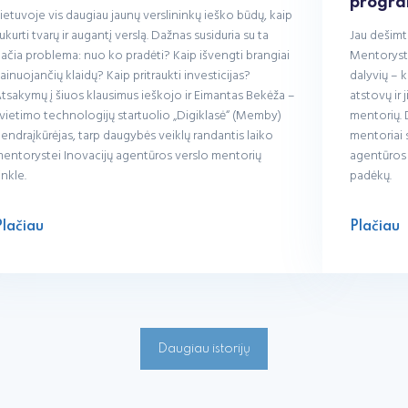
progr
ietuvoje vis daugiau jaunų verslininkų ieško būdų, kaip
ukurti tvarų ir augantį verslą. Dažnas susiduria su ta
Jau dešim
ačia problema: nuo ko pradėti? Kaip išvengti brangiai
Mentoryst
ainuojančių klaidų? Kaip pritraukti investicijas?
dalyvių – 
tsakymų į šiuos klausimus ieškojo ir Eimantas Bekėža –
atstovų ir 
vietimo technologijų startuolio „Digiklasė“ (Memby)
mentorių. 
endraįkūrėjas, tarp daugybės veiklų randantis laiko
mentoriai 
entorystei Inovacijų agentūros verslo mentorių
agentūros 
inkle.
padėkų.
Plačiau
Plačiau
Daugiau istorijų