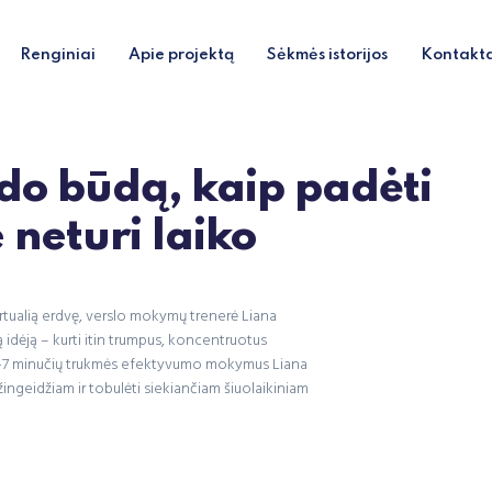
Renginiai
Apie projektą
Sėkmės istorijos
Kontakt
o būdą, kaip padėti
e neturi laiko
irtualią erdvę, verslo mokymų trenerė Liana
ą idėją – kurti itin trumpus, koncentruotus
os 2-7 minučių trukmės efektyvumo mokymus Liana
t žingeidžiam ir tobulėti siekiančiam šiuolaikiniam