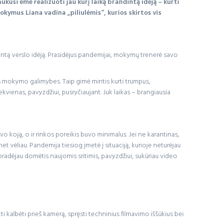
kusi ėmė realizuoti jau kurį laiką brandintą idėją – kurti
kymus Liana vadina „piliulėmis“, kurios skirtos vis
dintą verslo idėją. Prasidėjus pandemijai, mokymų trenerė savo
s mokymo galimybes. Taip gimė mintis kurti trumpus,
kvienas, pavyzdžiui, pusryčiaujant. Juk laikas – brangiausia
o koją, o ir rinkos poreikis buvo minimalus. Jei ne karantinas,
t vėliau. Pandemija tiesiog įmetė į situaciją, kurioje neturėjau
u pradėjau domėtis naujomis sritimis, pavyzdžiui, sukūriau video
i kalbėti prieš kamerą, spręsti techninius filmavimo iššūkius bei