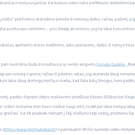
raukiančiai ir motyvuojančiai. Kai kuriuos video teko perfilmuoti dešimtimis k
ų klubo” platformos atsiradimui prireikė 8 mėnesių darbo, tačiau, pažymi, jog
ai pozityvaus vertinimo – juos žiūrėję akcentavo, jog tai labai koncentruota
ketas, apimantis streso malšinimo, laiko planavimo, darbo iš namų ir kitas
 pati nuotoliniu būdu konsultavosi su verslo ekspertu
Donatu Gudeliu
, „Ma
aip per sviestą ir greitai, tačiau iš patirties sakau, jog atsiranda daug nenum
yla labai daug skirtingų minčių ir svarbu, kad šalia būtų žmogus, kuris padėtų 
į, padėjo išspręsti idėjos realizavimo pradžioje kilusius iššūkius bei išsigry
eiti. Video mokymai man buvo visiškai nauja sritis, todėl per labai trumpą lai
 greičiau“. Kai tik pradedu nukrypti į šalį, blaškytis tarp veiklų, prisimenu šią 
s (
https://www.milzinuklubas.lt/
) ir pasinaudoti 49 Eur nuolaida video mokymam