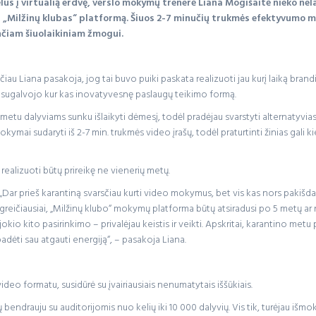
s į virtualią erdvę, verslo mokymų trenerė Liana Mogišaitė nieko nelau
 „Milžinų klubas“ platformą. Šiuos 2-7 minučių trukmės efektyvumo mo
nčiam šiuolaikiniam žmogui.
u Liana pasakoja, jog tai buvo puiki paskata realizuoti jau kurį laiką bran
kus sugalvojo kur kas inovatyvesnę paslaugų teikimo formą.
tu dalyviams sunku išlaikyti dėmesį, todėl pradėjau svarstyti alternatyvia
i sudaryti iš 2-7 min. trukmės video įrašų, todėl praturtinti žinias gali kie
i realizuoti būtų prireikę ne vienerių metų.
„Dar prieš karantiną svarsčiau kurti video mokymus, bet vis kas nors pakišdav
greičiausiai, „Milžinų klubo“ mokymų platforma būtų atsiradusi po 5 metų ar ne
jokio kito pasirinkimo – privalėjau keistis ir veikti. Apskritai, karantino met
dėti sau atgauti energiją“, – pasakoja Liana.
deo formatu, susidūrė su įvairiausiais nenumatytais iššūkiais.
ndrauju su auditorijomis nuo kelių iki 10 000 dalyvių. Vis tik, turėjau išmokt