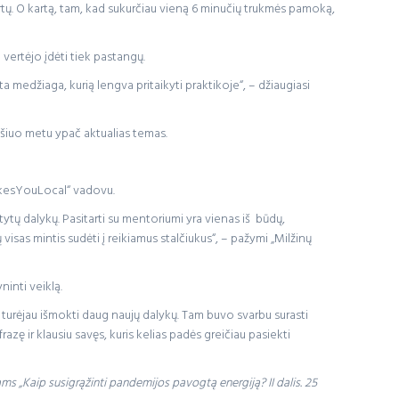
artų. O kartą, tam, kad sukurčiau vieną 6 minučių trukmės pamoką,
 vertėjo įdėti tiek pastangų.
 medžiaga, kurią lengva pritaikyti praktikoje“, – džiaugiasi
 šiuo metu ypač aktualias temas.
kesYouLocal“ vadovu.
atytų dalykų. Pasitarti su mentoriumi yra vienas iš būdų,
visas mintis sudėti į reikiamus stalčiukus“, – pažymi „Milžinų
ninti veiklą.
ką turėjau išmokti daug naujų dalykų. Tam buvo svarbu surasti
frazę ir klausiu savęs, kuris kelias padės greičiau pasiekti
s „Kaip susigrąžinti pandemijos pavogtą energiją? II dalis. 25