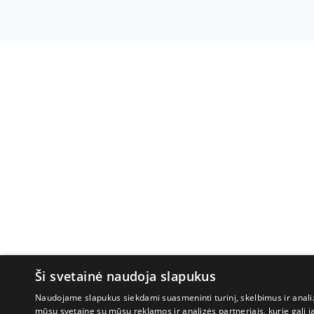
Ši svetainė naudoja slapukus
Naudojame slapukus siekdami suasmeninti turinį, skelbimus ir analiz
mūsų svetaine su mūsų reklamos ir analizės partneriais, kurie gali ją 