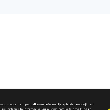
uoti srautą. Taip pat dalijamės informacija apie jūsų naudojimąsi
sujungti su kita informacija, kurią jiems pateikėte arba kurią jie