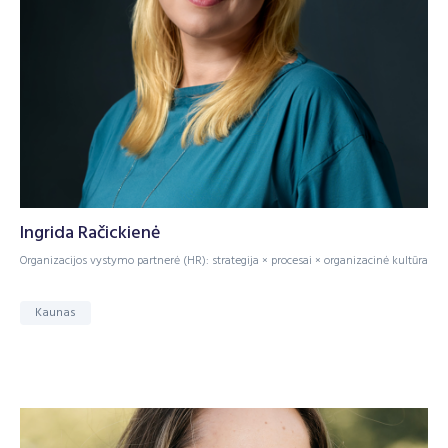
Ingrida Račickienė
Organizacijos vystymo partnerė (HR): strategija × procesai × organizacinė kultūra
Kaunas