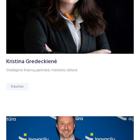
Kristina Gredeckienė
Strateginė finansų partnerė, mentorė, lektorė
Kaunas