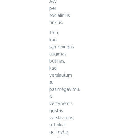
JAV
per
socialinius
tinklus.
Tikiu,
kad
sąmoningas
augimas
būtinas,
kad
verslautum
su
pasimėgavimu,
o
vertybėmis
grįstas
verslavimas,
suteikia
galimybę