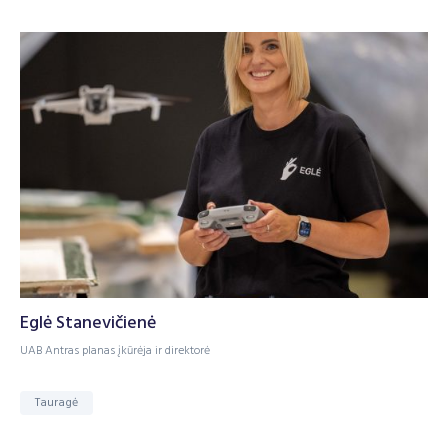
Eglė Stanevičienė
UAB Antras planas įkūrėja ir direktorė
Tauragė