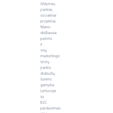
šildymas,
įrankiai,
socialiniai
projektai.
Mano
didžiausia
patirtis
ir
visų
marketingo
testų
įrankis:
drabužių
šunims
gamyba
Lietuvoje
su
B2C
pardavimais