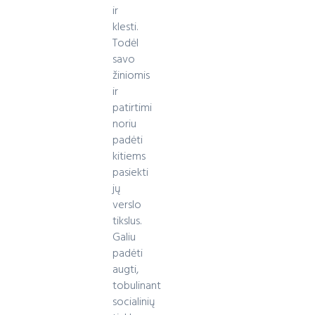
ir
klesti.
Todėl
savo
žiniomis
ir
patirtimi
noriu
padėti
kitiems
pasiekti
jų
verslo
tikslus.
Galiu
padėti
augti,
tobulinant
socialinių