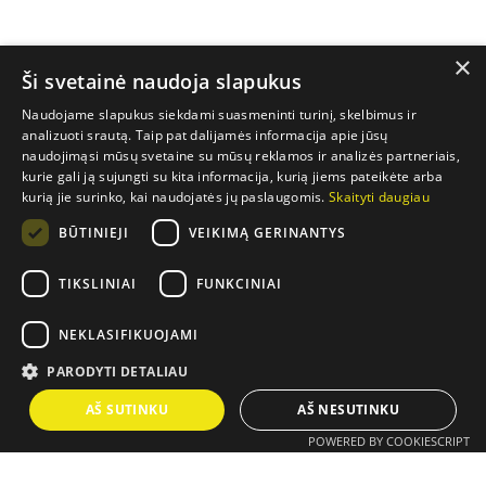
×
Ši svetainė naudoja slapukus
Naudojame slapukus siekdami suasmeninti turinį, skelbimus ir
analizuoti srautą. Taip pat dalijamės informacija apie jūsų
naudojimąsi mūsų svetaine su mūsų reklamos ir analizės partneriais,
kurie gali ją sujungti su kita informacija, kurią jiems pateikėte arba
kurią jie surinko, kai naudojatės jų paslaugomis.
Skaityti daugiau
BŪTINIEJI
VEIKIMĄ GERINANTYS
TIKSLINIAI
FUNKCINIAI
NEKLASIFIKUOJAMI
PARODYTI DETALIAU
AŠ SUTINKU
AŠ NESUTINKU
POWERED BY COOKIESCRIPT