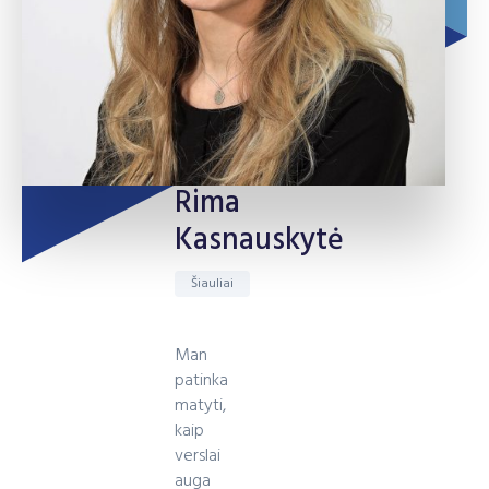
Rima
Kasnauskytė
Šiauliai
Man
patinka
matyti,
kaip
verslai
auga