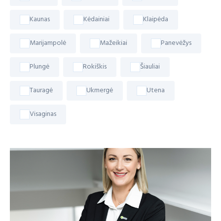
Kaunas
Kėdainiai
Klaipėda
Marijampolė
Mažeikiai
Panevėžys
Plungė
Rokiškis
Šiauliai
Tauragė
Ukmergė
Utena
Visaginas