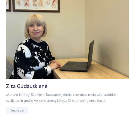
Zita Gudauskienė
„Aurum klinikų“ Šilalėje ir Tauragėje įkūrėja, chemijos mokytoja praktikė,
sveikatos ir grožio verslo sistemų kūrėja, DI sprendimų entuziastė
Tauragė