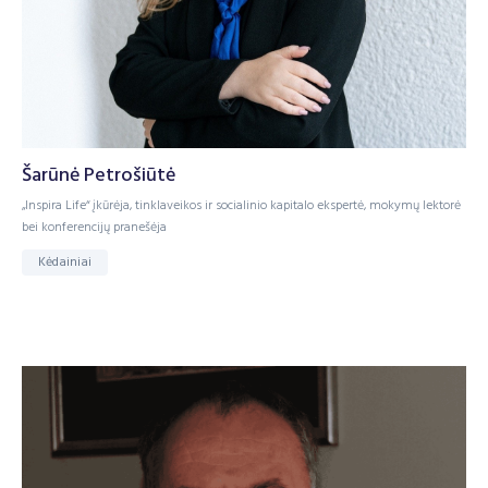
Šarūnė Petrošiūtė
„Inspira Life“ įkūrėja, tinklaveikos ir socialinio kapitalo ekspertė, mokymų lektorė
bei konferencijų pranešėja
Kėdainiai