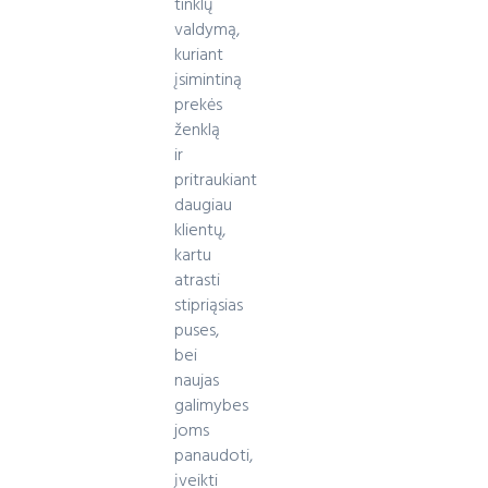
tinklų
valdymą,
kuriant
įsimintiną
prekės
ženklą
ir
pritraukiant
daugiau
klientų,
kartu
atrasti
stipriąsias
puses,
bei
naujas
galimybes
joms
panaudoti,
įveikti