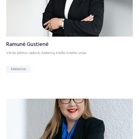
Ramunė Gustienė
Verslo plėtros vadovė, Kėdainių krašto kredito unija
Kėdainiai