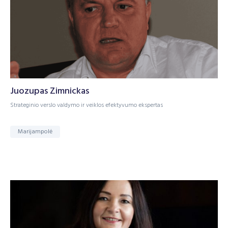
Juozupas Zimnickas
Strateginio verslo valdymo ir veiklos efektyvumo ekspertas
Marijampolė