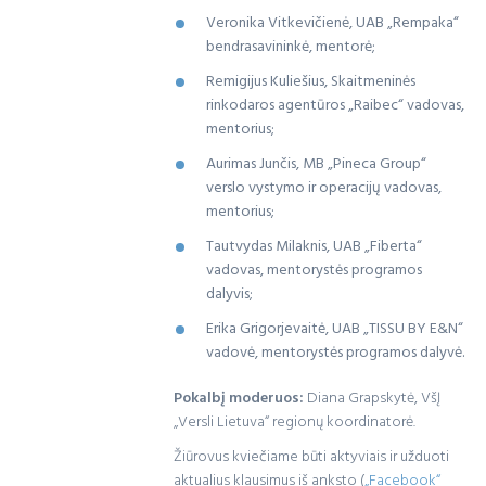
Veronika Vitkevičienė, UAB „Rempaka“
bendrasavininkė, mentorė;
Remigijus Kuliešius, Skaitmeninės
rinkodaros agentūros „Raibec“ vadovas,
mentorius;
Aurimas Junčis, MB „Pineca Group“
verslo vystymo ir operacijų vadovas,
mentorius;
Tautvydas Milaknis, UAB „Fiberta“
vadovas, mentorystės programos
dalyvis;
Erika Grigorjevaitė, UAB „TISSU BY E&N“
vadovė, mentorystės programos dalyvė.
Pokalbį moderuos:
Diana Grapskytė, VšĮ
„Versli Lietuva“ regionų koordinatorė.
Žiūrovus kviečiame būti aktyviais ir užduoti
aktualius klausimus iš anksto (
„Facebook“