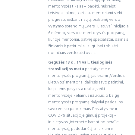
mentorystės tikslas – padėti, nukreipti
teisinga linkme, kartu su mentoriumi siekti
progreso, ieškant naujų, praktinių verslo
vystymo sprendimų. „Versli Lietuva“ inicijuoja
6 mėnesių verslo e. mentorystės programą,
kurioje mentoriai, patyrę specialistai, dalinsis
žiniomis ir patirtimi su augti bei tobulėti
norinčiais verslo atstovais.
Gegužės 13 d., 14 val., tiesioginės
transliacijos metu
pristatysime e.
mentorystės programą, jau esami „Verslios
Lietuvos“ mentoriai dalinsis savo patirtimi,
kaip jiems pavyksta realiai įveikti
mentorystėje keliamus iššūkius, o baigę
mentorystės programą dalyviai pasidalins
savo verslo pasiekimais. Pristatysime ir
COVID-19 situacijoje gimusį projektą –
iniciatyvos „Internete karantino nėra“ e.
mentorystę, padedančią smulkiam ir