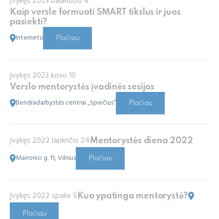
Įvykęs 2023 balandžio 4
Kaip versle formuoti SMART tikslus ir juos
pasiekti?
Internetu
Plačiau
Įvykęs 2023 kovo 10
Verslo mentorystės įvadinės sesijos
Bendradarbystės centrai „Spiečius“
Plačiau
Įvykęs 2022 lapkričio 24
Mentorystės diena 2022
Maironio g. 11, Vilnius
Plačiau
Įvykęs 2022 spalio 5
Kuo ypatinga mentorystė?
Plačiau