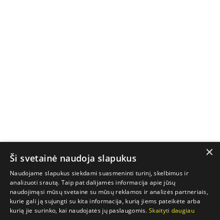
×
Ši svetainė naudoja slapukus
Naudojame slapukus siekdami suasmeninti turinį, skelbimus ir
analizuoti srautą. Taip pat dalijamės informacija apie jūsų
naudojimąsi mūsų svetaine su mūsų reklamos ir analizės partneriais,
kurie gali ją sujungti su kita informacija, kurią jiems pateikėte arba
kurią jie surinko, kai naudojatės jų paslaugomis.
Skaityti daugiau