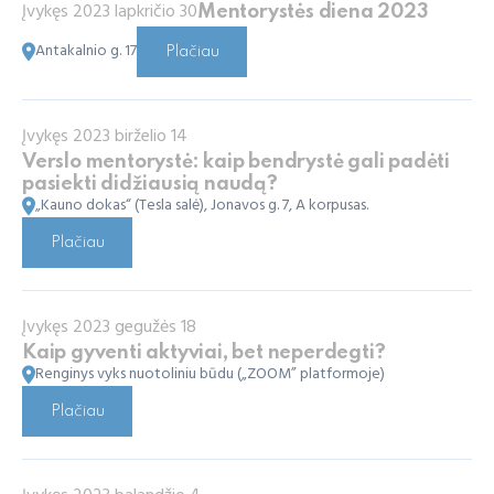
Įvykęs 2023 lapkričio 30
Mentorystės diena 2023
Antakalnio g. 17
Plačiau
Įvykęs 2023 birželio 14
Verslo mentorystė: kaip bendrystė gali padėti
pasiekti didžiausią naudą?
„Kauno dokas“ (Tesla salė), Jonavos g. 7, A korpusas.
Plačiau
Įvykęs 2023 gegužės 18
Kaip gyventi aktyviai, bet neperdegti?
Renginys vyks nuotoliniu būdu („ZOOM” platformoje)
Plačiau