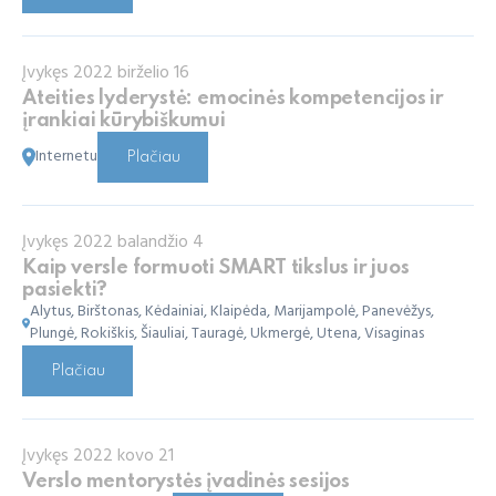
Įvykęs 2022 birželio 16
Ateities lyderystė: emocinės kompetencijos ir
įrankiai kūrybiškumui
Internetu
Plačiau
Įvykęs 2022 balandžio 4
Kaip versle formuoti SMART tikslus ir juos
pasiekti?
Alytus, Birštonas, Kėdainiai, Klaipėda, Marijampolė, Panevėžys,
Plungė, Rokiškis, Šiauliai, Tauragė, Ukmergė, Utena, Visaginas
Plačiau
Įvykęs 2022 kovo 21
Verslo mentorystės įvadinės sesijos