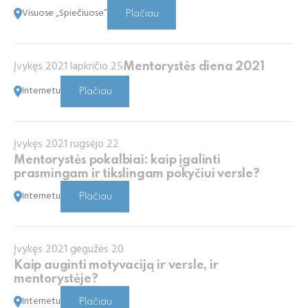
Visuose „Spiečiuose”
Plačiau
Įvykęs 2021 lapkričio 25
Mentorystės diena 2021
Internetu
Plačiau
Įvykęs 2021 rugsėjo 22
Mentorystės pokalbiai: kaip įgalinti
prasmingam ir tikslingam pokyčiui versle?
Internetu
Plačiau
Įvykęs 2021 gegužės 20
Kaip auginti motyvaciją ir versle, ir
mentorystėje?
Internetu
Plačiau