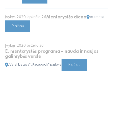
Įvykęs 2020 lapkričio 26
Internetu
Mentorystės diena
Plačiau
Įvykęs 2020 birželio 30
E. mentorystės programa – nauda ir naujos
galimybės versle
„Versli Lietuva“ „Facebook“ paskyra
Plačiau