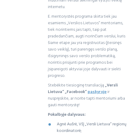
vidutiniam verslui sėkmingai vystyti veiklą
internetu.
E. mentorystės programa skirta tiek jau
esamiems „Verslios Lietuvos“ mentoriams,
tiek norintiems jais tapti, taip pat
pradedančiam, augti norinčiam verslui, kuris
šiame etape jau yra registruotas (įteisinęs
savo veiklą), turi parengęs verslo planą,
išsigryninęs savo verslo problematiką,
norintis prisijunti prie programos bei
įsipareigoti aktyviai joje dalyvauti ir siekti
progreso.
Stebėkite tiesioginę transliaciją
„Versli
Lietuva“ „Facebook“
paskyroje
ir
nuspręskite, ar norite tapti mentoriumi arba
gauti mentorystę!
Pokalbyje dalyvaus:
Agnė Aušrė, VšĮ „Versli Lietuva“ regionų
koordinatorė;