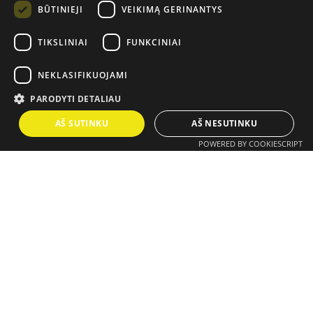
BŪTINIEJI
VEIKIMĄ GERINANTYS
TIKSLINIAI
FUNKCINIAI
NEKLASIFIKUOJAMI
PARODYTI DETALIAU
AŠ SUTINKU
AŠ NESUTINKU
POWERED BY COOKIESCRIPT
Verslo mentorių tinklas
„Verslo mentorių tinklas“ – Inovacijų agentūros vystomas