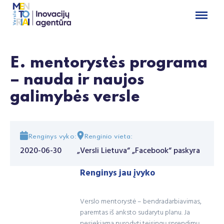
E. mentorystės programa
– nauda ir naujos
galimybės versle
Renginys vyko:
Renginio vieta:
2020-06-30
„Versli Lietuva“ „Facebook“ paskyra
Renginys jau įvyko
Verslo mentorystė – bendradarbiavimas,
paremtas iš anksto sudarytu planu. Ja
nesiekiama nurodyti teisingų sprendimų,